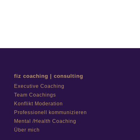
fiz coaching | consulting
Executive Coaching
Team Coachings
Konflikt Moderation
Professionell kommunizieren
Mental /Health Coaching
Über mich