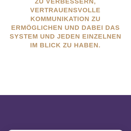
U VERBESSERN, V
ERTRAUENSVOLLE K
OMMUNIKATION ZU E
RMÖGLICHEN UND DABEI DAS S
YSTEM UND JEDEN EINZELNEN I
M BLICK ZU HABEN.