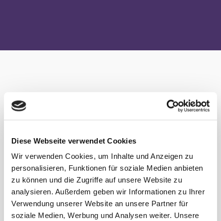
TEAM PROFESSIONALISIEREN
Diese Webseite verwendet Cookies
Im Team-Coaching und der Beratung
Wir verwenden Cookies, um Inhalte und Anzeigen zu
biete ich an, mit dem Team an den
personalisieren, Funktionen für soziale Medien anbieten
Themen zu arbeiten, die gerade unter
zu können und die Zugriffe auf unsere Website zu
den Nägeln brennen. Gemeinsam
analysieren. Außerdem geben wir Informationen zu Ihrer
analysieren wir, was gut läuft und was
Verwendung unserer Website an unsere Partner für
geändert werden sollte. Mit meinem Blick
soziale Medien, Werbung und Analysen weiter. Unsere