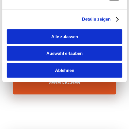
Prozess ist anders. Deswegen biete ich keinen
festen Fahrplan oder ein Coaching-Paket an.
Details zeigen
Das weitere Vorgehen vereinbaren wir nach
einem kostenfreien Online-Termin zum
Alle zulassen
Kennenlernen
Auswahl erlauben
Ablehnen
KOSTENFREIES VORGESPRÄCH
VEREINBAREN