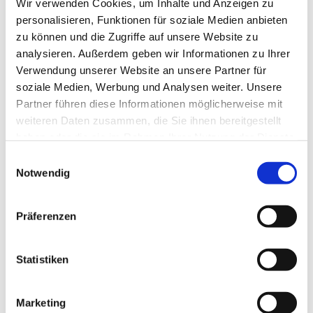
Wir verwenden Cookies, um Inhalte und Anzeigen zu
professionelle Kommunikation und die
personalisieren, Funktionen für soziale Medien anbieten
Bereitschaft sich und andere
zu können und die Zugriffe auf unsere Website zu
weiterzuentwickeln. Leadership lässt sich
analysieren. Außerdem geben wir Informationen zu Ihrer
Verwendung unserer Website an unsere Partner für
lernen. Und „Führungsunfälle“ gehören dazu.
soziale Medien, Werbung und Analysen weiter. Unsere
Denn auch unser Fehlermanagement ist ein Teil
Partner führen diese Informationen möglicherweise mit
des Lernens auf dem Weg zur Leadership-
weiteren Daten zusammen, die Sie ihnen bereitgestellt
Exzellenz. Um wirksam und nachhaltig zu
haben oder die sie im Rahmen Ihrer Nutzung der Dienste
gesammelt haben.
führen, brauchen erfolgreiche Führungskräfte
Einwilligungsauswahl
Notwendig
eine hervorragende Selbstführung.
Präferenzen
Als Executive Coach in Hamburg begleite ich
Sie dabei,
individuelle Lösungen für Ihre
Statistiken
Themen zu erarbeiten – aufbauend auf Ihren
Stärken und Ressourcen sowie Ihr Umfeld.
Dabei gehe ich individuell vor. Jeder Coaching-
Marketing